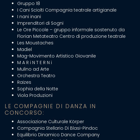
Gruppo 18
I Cani Sciolti Compagnia teatrale artigianale
I nani inani
Imprenditori di Sogni
Le Ore Piccole – gruppo informale sostenuto da
Florian Metateatro Centro di produzione teatrale
Les Moustaches
Madiel
Mag-Movimento Artistico Giovanile
M A R i N T E R N i
Mulino ad Arte
Orchestra Teatro
Raizes
Sophia della Notte
Viola Produzioni
LE COMPAGNIE DI DANZA IN
CONCORSO:
Associazione Culturale Körper
Compagnia Stellario Di Blasi-Pindoc
Equilibrio Dinamico Dance Company